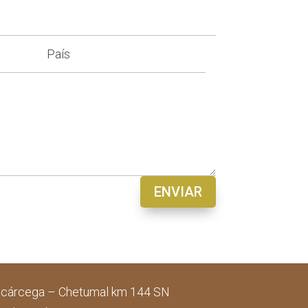
ENVIAR
scárcega – Chetumal km 144 SN