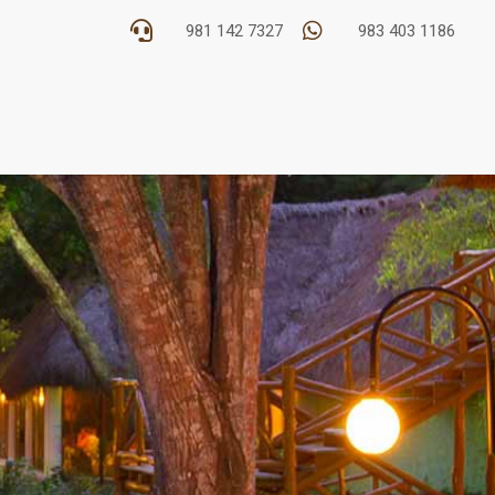


981 142 7327
983 403 1186