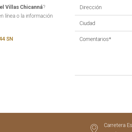
el Villas Chicanná
?
en línea o la información
144 SN
Carretera E